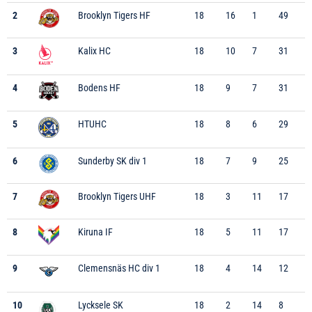
2
Brooklyn Tigers HF
18
16
1
49
3
Kalix HC
18
10
7
31
4
Bodens HF
18
9
7
31
5
HTUHC
18
8
6
29
6
Sunderby SK div 1
18
7
9
25
7
Brooklyn Tigers UHF
18
3
11
17
8
Kiruna IF
18
5
11
17
9
Clemensnäs HC div 1
18
4
14
12
10
Lycksele SK
18
2
14
8