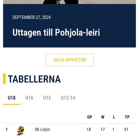
SEPTEMBER 27, 2024
Uttagen till Pohjola-leiri
ALLA NYHETER
TABELLERNA
U18
U16
U15
U13-14
GP
W
L
TP
1
SK Lejon
18
17
1
51